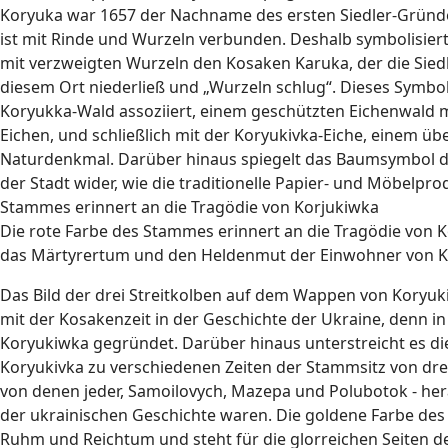
Koryuka war 1657 der Nachname des ersten Siedler-Gründ
ist mit Rinde und Wurzeln verbunden. Deshalb symbolisiert 
mit verzweigten Wurzeln den Kosaken Karuka, der die Sied
diesem Ort niederließ und „Wurzeln schlug“. Dieses Symbo
Koryukka-Wald assoziiert, einem geschützten Eichenwald mi
Eichen, und schließlich mit der Koryukivka-Eiche, einem üb
Naturdenkmal. Darüber hinaus spiegelt das Baumsymbol d
der Stadt wider, wie die traditionelle Papier- und Möbelpro
Stammes erinnert an die Tragödie von Korjukiwka
Die rote Farbe des Stammes erinnert an die Tragödie von K
das Märtyrertum und den Heldenmut der Einwohner von Ko
Das Bild der drei Streitkolben auf dem Wappen von Koryuk
mit der Kosakenzeit in der Geschichte der Ukraine, denn in
Koryukiwka gegründet. Darüber hinaus unterstreicht es die
Koryukivka zu verschiedenen Zeiten der Stammsitz von dre
von denen jeder, Samoilovych, Mazepa und Polubotok - he
der ukrainischen Geschichte waren. Die goldene Farbe des S
Ruhm und Reichtum und steht für die glorreichen Seiten d