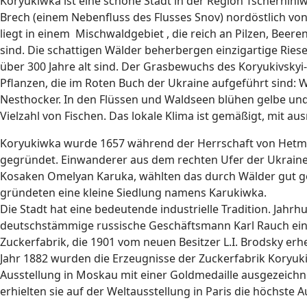
Koryukiwka ist eine schöne Stadt in der Region Tschernihiw
Brech (einem Nebenfluss des Flusses Snov) nordöstlich von 
liegt in einem Mischwaldgebiet , die reich an Pilzen, Beere
sind. Die schattigen Wälder beherbergen einzigartige Ries
über 300 Jahre alt sind. Der Grasbewuchs des Koryukivsky
Pflanzen, die im Roten Buch der Ukraine aufgeführt sind: Wa
Nesthocker. In den Flüssen und Waldseen blühen gelbe und w
Vielzahl von Fischen. Das lokale Klima ist gemäßigt, mit au
Koryukiwka wurde 1657 während der Herrschaft von Het
gegründet. Einwanderer aus dem rechten Ufer der Ukrain
Kosaken Omelyan Karuka, wählten das durch Wälder gut g
gründeten eine kleine Siedlung namens Karukiwka.
Die Stadt hat eine bedeutende industrielle Tradition. Jahr
deutschstämmige russische Geschäftsmann Karl Rauch ein
Zuckerfabrik, die 1901 vom neuen Besitzer L.I. Brodsky erh
Jahr 1882 wurden die Erzeugnisse der Zuckerfabrik Koryuki
Ausstellung in Moskau mit einer Goldmedaille ausgezeichne
erhielten sie auf der Weltausstellung in Paris die höchste 