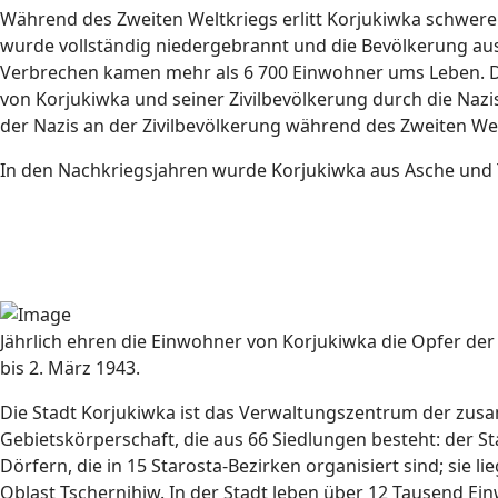
Während des Zweiten Weltkriegs erlitt Korjukiwka schwere
wurde vollständig niedergebrannt und die Bevölkerung ausg
Verbrechen kamen mehr als 6 700 Einwohner ums Leben. Di
von Korjukiwka und seiner Zivilbevölkerung durch die Nazi
der Nazis an der Zivilbevölkerung während des Zweiten Wel
In den Nachkriegsjahren wurde Korjukiwka aus Asche und
Jährlich ehren die Einwohner von Korjukiwka die Opfer de
bis 2. März 1943.
Die Stadt Korjukiwka ist das Verwaltungszentrum der z
Gebietskörperschaft, die aus 66 Siedlungen besteht: der S
Dörfern, die in 15 Starosta-Bezirken organisiert sind; sie li
Oblast Tschernihiw. In der Stadt leben über 12 Tausend Ei