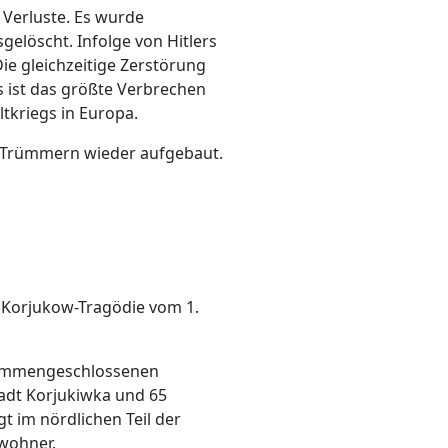
 Verluste. Es wurde
elöscht. Infolge von Hitlers
e gleichzeitige Zerstörung
s ist das größte Verbrechen
tkriegs in Europa.
 Trümmern wieder aufgebaut.
r Korjukow-Tragödie vom 1.
usammengeschlossenen
tadt Korjukiwka und 65
egt im nördlichen Teil der
nwohner.