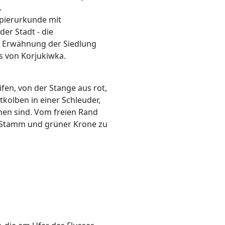
.
apierurkunde mit
er Stadt - die
en Erwähnung der Siedlung
s von Korjukiwka.
ifen, von der Stange aus rot,
itkolben in einer Schleuder,
hen sind. Vom freien Rand
em Stamm und grüner Krone zu