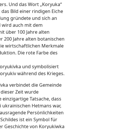
ers. Und das Wort „Koryuka“
das Bild einer rindigen Eiche
lung gründete und sich an
l wird auch mit dem
t über 100 Jahre alten
er 200 Jahre alten botanischen
ie wirtschaftlichen Merkmale
duktion. Die rote Farbe des
oryukivka und symbolisiert
ryukiv während des Krieges.
ivka verbindet die Gemeinde
 dieser Zeit wurde
 einzigartige Tatsache, dass
i ukrainischen Hetmans war,
rausragende Persönlichkeiten
childes ist ein Symbol für
er Geschichte von Koryukiwka