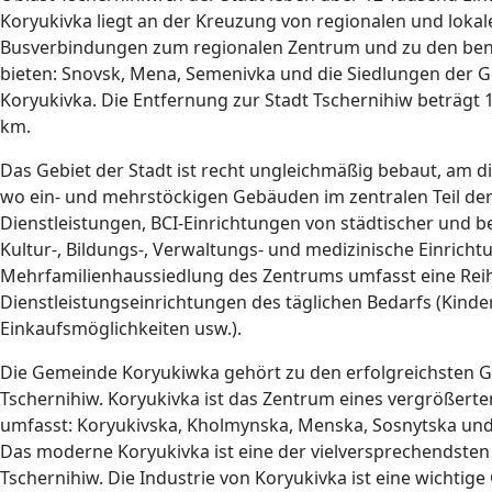
Koryukivka liegt an der Kreuzung von regionalen und lokal
Busverbindungen zum regionalen Zentrum und zu den be
bieten: Snovsk, Mena, Semenivka und die Siedlungen der G
Koryukivka. Die Entfernung zur Stadt Tschernihiw beträgt
km.
Das Gebiet der Stadt ist recht ungleichmäßig bebaut, am di
wo ein- und mehrstöckigen Gebäuden im zentralen Teil der 
Dienstleistungen, BCI-Einrichtungen von städtischer und b
Kultur-, Bildungs-, Verwaltungs- und medizinische Einricht
Mehrfamilienhaussiedlung des Zentrums umfasst eine Rei
Dienstleistungseinrichtungen des täglichen Bedarfs (Kinde
Einkaufsmöglichkeiten usw.).
Die Gemeinde Koryukiwka gehört zu den erfolgreichsten 
Tschernihiw. Koryukivka ist das Zentrum eines vergrößerte
umfasst: Koryukivska, Kholmynska, Menska, Sosnytska un
Das moderne Koryukivka ist eine der vielversprechendsten 
Tschernihiw. Die Industrie von Koryukivka ist eine wichtig