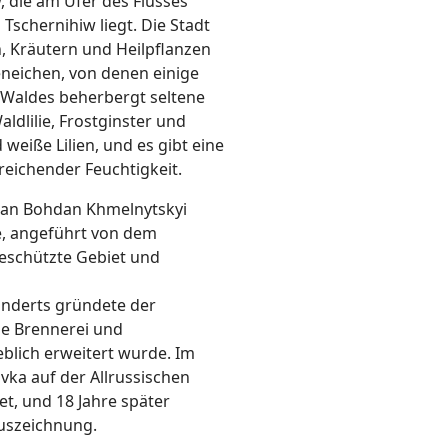
, die am Ufer des Flusses
Tschernihiw liegt. Die Stadt
n, Kräutern und Heilpflanzen
eneichen, von denen einige
i-Waldes beherbergt seltene
ldlilie, Frostginster und
eiße Lilien, und es gibt eine
sreichender Feuchtigkeit.
man Bohdan Khmelnytskyi
e, angeführt von dem
eschützte Gebiet und
hunderts gründete der
e Brennerei und
eblich erweitert wurde. Im
vka auf der Allrussischen
t, und 18 Jahre später
Auszeichnung.